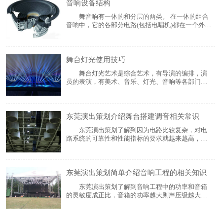
音响设备结构
风、雨、云、水、闪电)等。 灯
舞音响有一体的和分层的两类。 在一体的组合
音响中，它的各部分电路(包括电唱机)都在一个外壳
之中，这种结构一般用于低档的组合音响中。在分
层的组合音响中，根据机器的档次不同所分的层数
也不一样。分层较多的组合音响中有:电唱机一层、
舞台灯光使用技巧
CD唱机一层、调谐器一层、双卡录放音座一层
舞台灯光艺术是综合艺术，有导演的编排，演
员的表演，有美术、音乐、灯光、音响等各部门的
创作，各个部门必须互相配合。舞台布景、人物造
型、环境气氛等。在很大程度上要配合灯光加以展
现，人物的内在思想感情也要借助灯光加以延伸。
东莞演出策划介绍舞台搭建调音相关常识
灯光是观众的视觉所在，观众借助灯光欣赏各
东莞演出策划了解到因为电路比较复杂，对电
路系统的可靠性和性能指标的要求就越来越高，所
以也越来越难做。生产调音台的厂家到处都是，大
都是8路到16路，这属于小型产品的设计和工艺。不
知道大家有没有注意到，如果做成24或32路以上的
东莞演出策划简单介绍音响工程的相关知识
产品，开机就会有严重的哼声和电流
东莞演出策划了解到音响工程中的功率和音箱
的灵敏度成正比，音箱的功率越大则声压级越大，
因此够选音箱的功率因根据音箱系统中的声压级设
计来确定音箱的功率大小(功率每增加一倍，声压级
则增加3dB)。 另外，由于重放DISCO音乐的音