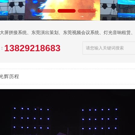
大屏拼接系统
、
东莞演出策划
、
东莞视频会议系统
、
灯光音响租赁
13829218683
：
 光辉历程