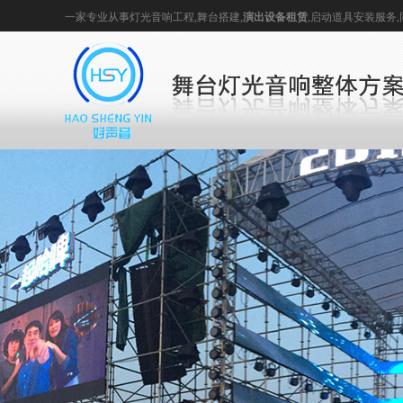
一家专业从事
灯光音响
工程,
舞台搭建
,
演出设备租赁
,
启动道具
安装服务