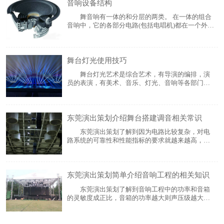
音响设备结构
风、雨、云、水、闪电)等。 灯
舞音响有一体的和分层的两类。 在一体的组合
音响中，它的各部分电路(包括电唱机)都在一个外壳
之中，这种结构一般用于低档的组合音响中。在分
层的组合音响中，根据机器的档次不同所分的层数
也不一样。分层较多的组合音响中有:电唱机一层、
舞台灯光使用技巧
CD唱机一层、调谐器一层、双卡录放音座一层
舞台灯光艺术是综合艺术，有导演的编排，演
员的表演，有美术、音乐、灯光、音响等各部门的
创作，各个部门必须互相配合。舞台布景、人物造
型、环境气氛等。在很大程度上要配合灯光加以展
现，人物的内在思想感情也要借助灯光加以延伸。
东莞演出策划介绍舞台搭建调音相关常识
灯光是观众的视觉所在，观众借助灯光欣赏各
东莞演出策划了解到因为电路比较复杂，对电
路系统的可靠性和性能指标的要求就越来越高，所
以也越来越难做。生产调音台的厂家到处都是，大
都是8路到16路，这属于小型产品的设计和工艺。不
知道大家有没有注意到，如果做成24或32路以上的
东莞演出策划简单介绍音响工程的相关知识
产品，开机就会有严重的哼声和电流
东莞演出策划了解到音响工程中的功率和音箱
的灵敏度成正比，音箱的功率越大则声压级越大，
因此够选音箱的功率因根据音箱系统中的声压级设
计来确定音箱的功率大小(功率每增加一倍，声压级
则增加3dB)。 另外，由于重放DISCO音乐的音