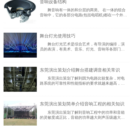
音响设备结构
风、雨、云、水、闪电)等。 灯
舞音响有一体的和分层的两类。 在一体的组合
音响中，它的各部分电路(包括电唱机)都在一个外壳
之中，这种结构一般用于低档的组合音响中。在分
层的组合音响中，根据机器的档次不同所分的层数
也不一样。分层较多的组合音响中有:电唱机一层、
舞台灯光使用技巧
CD唱机一层、调谐器一层、双卡录放音座一层
舞台灯光艺术是综合艺术，有导演的编排，演
员的表演，有美术、音乐、灯光、音响等各部门的
创作，各个部门必须互相配合。舞台布景、人物造
型、环境气氛等。在很大程度上要配合灯光加以展
现，人物的内在思想感情也要借助灯光加以延伸。
东莞演出策划介绍舞台搭建调音相关常识
灯光是观众的视觉所在，观众借助灯光欣赏各
东莞演出策划了解到因为电路比较复杂，对电
路系统的可靠性和性能指标的要求就越来越高，所
以也越来越难做。生产调音台的厂家到处都是，大
都是8路到16路，这属于小型产品的设计和工艺。不
知道大家有没有注意到，如果做成24或32路以上的
东莞演出策划简单介绍音响工程的相关知识
产品，开机就会有严重的哼声和电流
东莞演出策划了解到音响工程中的功率和音箱
的灵敏度成正比，音箱的功率越大则声压级越大，
因此够选音箱的功率因根据音箱系统中的声压级设
计来确定音箱的功率大小(功率每增加一倍，声压级
则增加3dB)。 另外，由于重放DISCO音乐的音