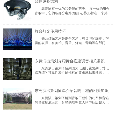
音响设备结构
风、雨、云、水、闪电)等。 灯
舞音响有一体的和分层的两类。 在一体的组合
音响中，它的各部分电路(包括电唱机)都在一个外壳
之中，这种结构一般用于低档的组合音响中。在分
层的组合音响中，根据机器的档次不同所分的层数
也不一样。分层较多的组合音响中有:电唱机一层、
舞台灯光使用技巧
CD唱机一层、调谐器一层、双卡录放音座一层
舞台灯光艺术是综合艺术，有导演的编排，演
员的表演，有美术、音乐、灯光、音响等各部门的
创作，各个部门必须互相配合。舞台布景、人物造
型、环境气氛等。在很大程度上要配合灯光加以展
现，人物的内在思想感情也要借助灯光加以延伸。
东莞演出策划介绍舞台搭建调音相关常识
灯光是观众的视觉所在，观众借助灯光欣赏各
东莞演出策划了解到因为电路比较复杂，对电
路系统的可靠性和性能指标的要求就越来越高，所
以也越来越难做。生产调音台的厂家到处都是，大
都是8路到16路，这属于小型产品的设计和工艺。不
知道大家有没有注意到，如果做成24或32路以上的
东莞演出策划简单介绍音响工程的相关知识
产品，开机就会有严重的哼声和电流
东莞演出策划了解到音响工程中的功率和音箱
的灵敏度成正比，音箱的功率越大则声压级越大，
因此够选音箱的功率因根据音箱系统中的声压级设
计来确定音箱的功率大小(功率每增加一倍，声压级
则增加3dB)。 另外，由于重放DISCO音乐的音