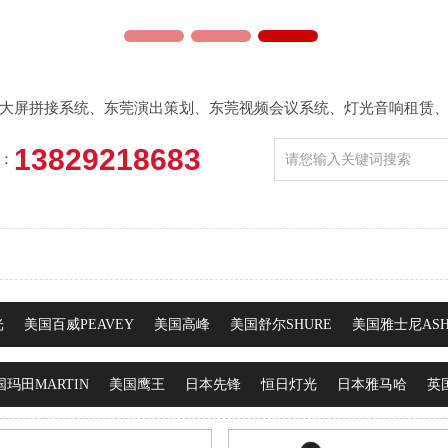
大屏拼接系统
、
东莞演出策划
、
东莞视频会议系统
、
灯光音响租赁
13829218683
：
光
美国百威PEAVEY
美国高峰
美国舒尔SHURE
美国雅士尼ASH
国玛田MARTIN
美国鹰王
日本先锋
恒日灯光
日本雅马哈
英