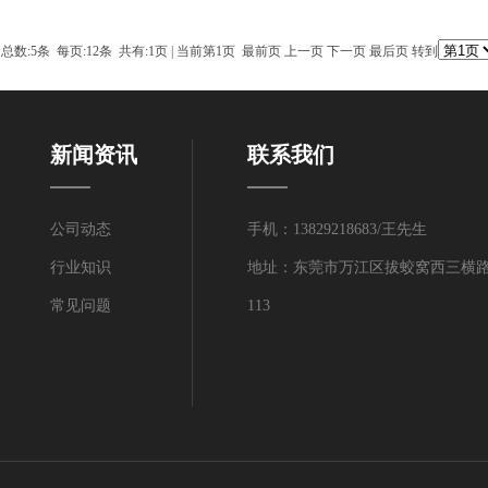
总数:5条 每页:12条 共有:1页 | 当前第1页 最前页 上一页 下一页 最后页 转到
新闻资讯
联系我们
公司动态
手机：13829218683/王先生
行业知识
地址：
东莞市万江区拔蛟窝西三横路
常见问题
113