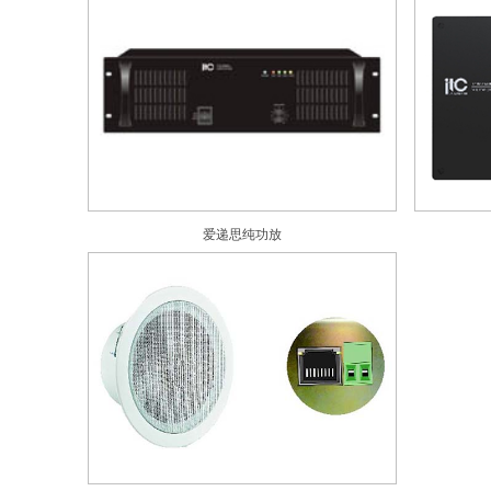
爱递思纯功放