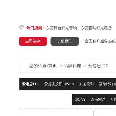
热门搜索：
东莞舞台灯光音响
、
东莞音响灯光租赁
、
立即咨询
了解我们
全国客户服务热线
您的位置:
首页
->
品牌代理
->
爱递思ITC
爱递思ITC
爱普生投影EPSON
东芝投影
福莱特灯
尼SONY
森海塞尔
英