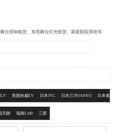
、
舞台音响租赁
、
东莞舞台灯光租赁
、
家庭影院系统
等
LY
美国依威EV
日本JVC
日本三洋SANYO
日本索
国天朗
瑞典LAB
三星